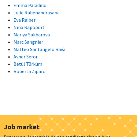
Emma Paladino
Julie Rabenandrasana
Eva Raiber
Nina Rapoport
Mariya Sakharova
Marc Sangnier
Matteo Santangelo Ravà
Avner Seror
Betül Türküm
Roberta Ziparo
Job market
Retrouvez l'ensemble de nos candidats disponibles