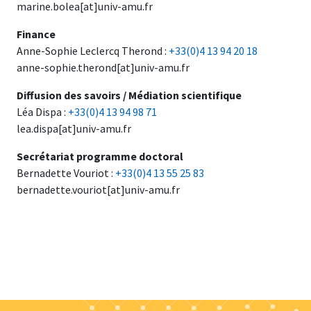
marine.bolea[at]univ-amu.fr
Finance
Anne-Sophie Leclercq Therond :
+33(0)4 13 94 20 18
anne-sophie.therond[at]univ-amu.fr
Diffusion des savoirs / Médiation scientifique
Léa Dispa :
+33(0)4 13 94 98 71
lea.dispa[at]univ-amu.fr
Secrétariat programme doctoral
Bernadette Vouriot :
+33(0)4 13 55 25 83
bernadette.vouriot[at]univ-amu.fr