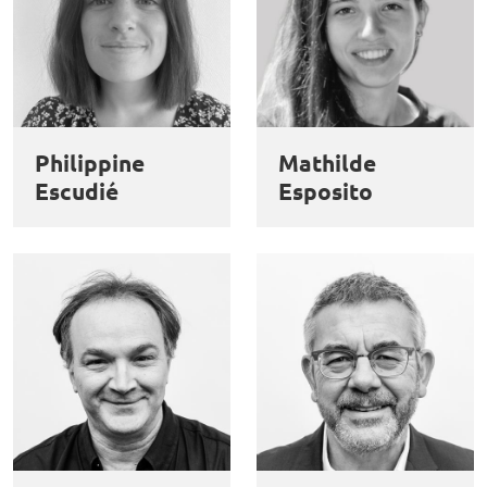
Philippine
Mathilde
Escudié
Esposito