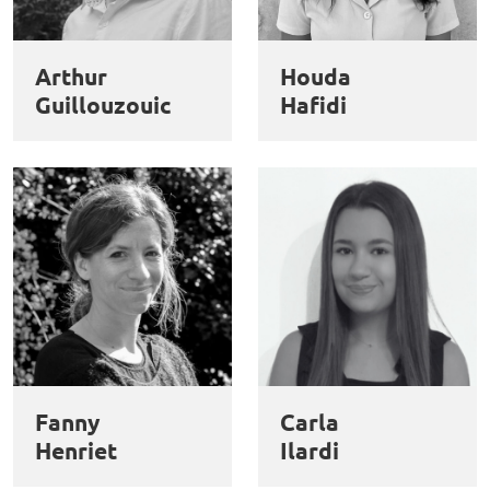
et
Personnaliser
Refuser
Accepter
des
Arthur
Houda
cookies
Guillouzouic
Hafidi
Fanny
Carla
Henriet
Ilardi