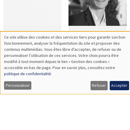
Didier
Ségal
Laussel
Le Guern Herry
Quentin
Stéphane