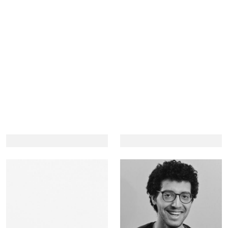
Mohammad
Alexandre
Abu-Zaineh
Arnout