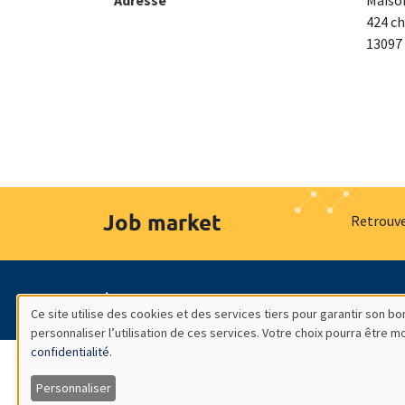
Adresse
Maison
424 ch
13097
Job market
Retrouve
À propos
Nos engagements
Hommage à
Ce site utilise des cookies et des services tiers pour garantir son 
personnaliser l’utilisation de ces services. Votre choix pourra être 
Utilisation
confidentialité
.
des
Personnaliser