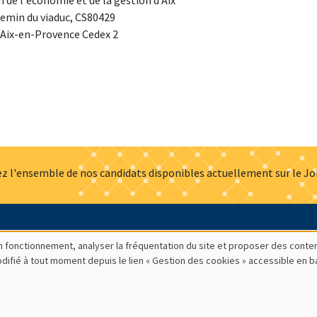
 de l'économie et de la gestion d'Aix
emin du viaduc, CS80429
 Aix-en-Provence Cedex 2
z l'ensemble de nos candidats disponibles actuellement sur le J
Actualités
Offres d'emploi
Presse
Mentions légales
G
bon fonctionnement, analyser la fréquentation du site et proposer des conte
modifié à tout moment depuis le lien « Gestion des cookies » accessible en 