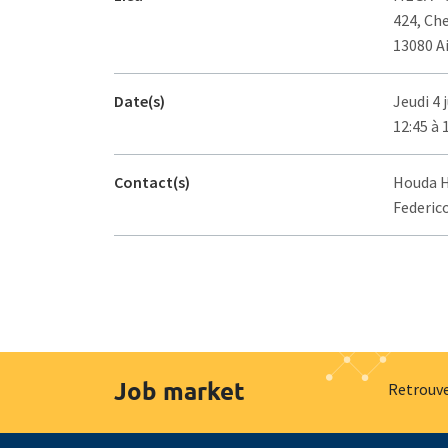
424, Ch
13080 A
Date(s)
Jeudi 4 
12:45 à 
Contact(s)
Houda Ha
Federico
Job market
Retrouve