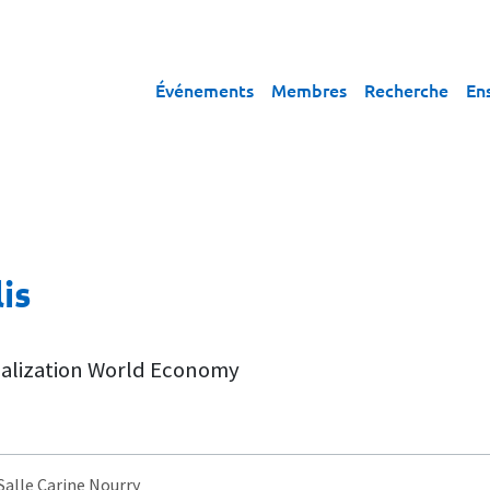
Événements
Membres
Recherche
En
is
balization World Economy
 Salle Carine Nourry