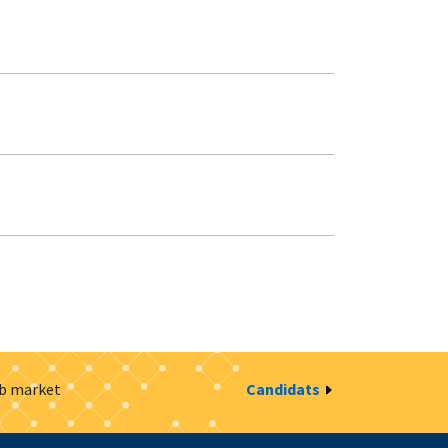
ob market
Candidats