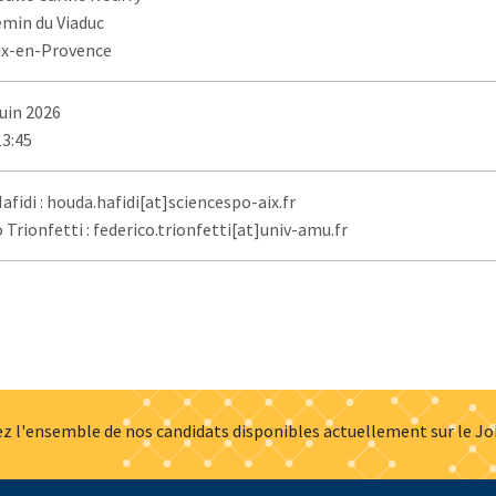
emin du Viaduc
ix-en-Provence
juin 2026
13:45
fidi : houda.hafidi[at]sciencespo-aix.fr
 Trionfetti : federico.trionfetti[at]univ-amu.fr
z l'ensemble de nos candidats disponibles actuellement sur le J