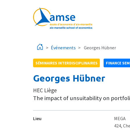
Aller au contenu principal
Événements
Georges Hübner
SÉMINAIRES INTERDISCIPLINAIRES
FINANCE SEM
Georges Hübner
HEC Liège
The impact of unsuitability on portfo
Lieu
MEGA
424, Ch