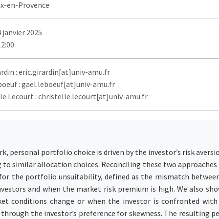
ix-en-Provence
 janvier 2025
12:00
ardin : eric.girardin[at]univ-amu.fr
boeuf : gael.leboeuf[at]univ-amu.fr
le Lecourt : christelle.lecourt[at]univ-amu.fr
ersonal portfolio choice is driven by the investor’s risk aversion.
ing to similar allocation choices. Reconciling these two approach
y for the portfolio unsuitability, defined as the mismatch between
investors and when the market risk premium is high. We also show
t conditions change or when the investor is confronted with a
, through the investor’s preference for skewness. The resultin