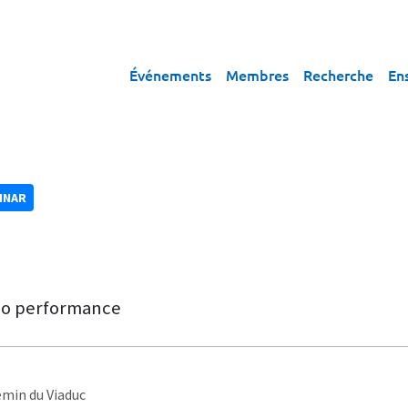
Événements
Membres
Recherche
En
INAR
lio performance
emin du Viaduc