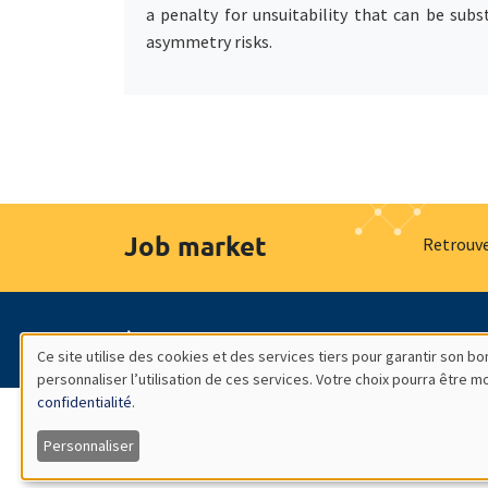
a penalty for unsuitability that can be subs
asymmetry risks.
Job market
Retrouve
À propos
Nos engagements
Hommage à
Ce site utilise des cookies et des services tiers pour garantir son 
personnaliser l’utilisation de ces services. Votre choix pourra être 
Utilisation
confidentialité
.
des
Personnaliser