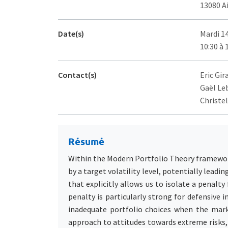
13080 A
Date(s)
Mardi 14
10:30 à 
Contact(s)
Eric Gir
Gaël Le
Christel
Résumé
Within the Modern Portfolio Theory framework, p
by a target volatility level, potentially lead
that explicitly allows us to isolate a penalt
penalty is particularly strong for defensive 
inadequate portfolio choices when the marke
approach to attitudes towards extreme risks