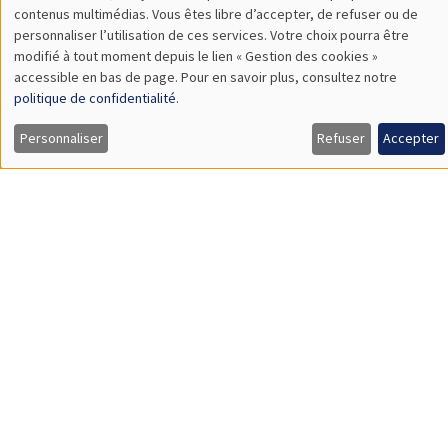
TBA
contenus multimédias. Vous êtes libre d’accepter, de refuser ou de
des
personnaliser l’utilisation de ces services. Votre choix pourra être
modifié à tout moment depuis le lien « Gestion des cookies »
données
accessible en bas de page. Pour en savoir plus, consultez notre
personnelles
SÉMINAIRES THÉMATIQUES
politique de confidentialité
.
et
PUBLIC ECONOMICS SEMINAR
Personnaliser
Refuser
Accepter
des
Îlot Bernard du Bois
cookies
Vendredi 19 mars 2027
12:00 à 13:00
TBA
SÉMINAIRES THÉMATIQUES
PUBLIC ECONOMICS SEMINAR
Îlot Bernard du Bois