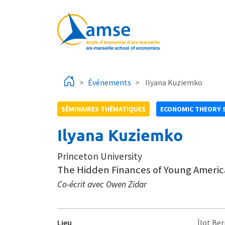
Aller au contenu principal
Événements
Ilyana Kuziemko
SÉMINAIRES THÉMATIQUES
ECONOMIC THEORY 
Ilyana Kuziemko
Princeton University
The Hidden Finances of Young Ameri
Co-écrit avec Owen Zidar
Lieu
Îlot Ber