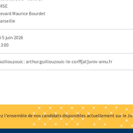
AMSE
levard Maurice Bourdet
arseille
 5 juin 2026
13:00
uillouzouic : arthur.guillouzouic-le-corff[at]univ-amu.fr
z l'ensemble de nos candidats disponibles actuellement sur le J