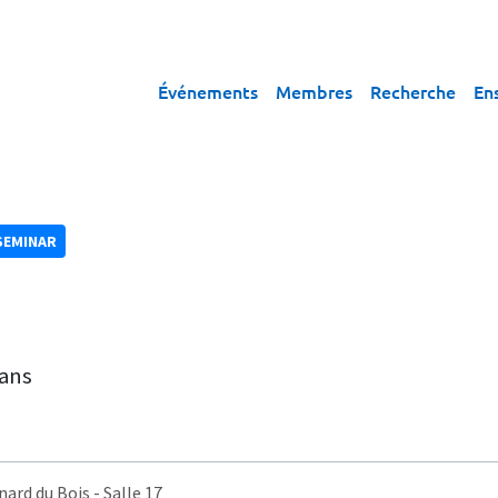
Événements
Membres
Recherche
En
SEMINAR
cans
nard du Bois
- Salle 17