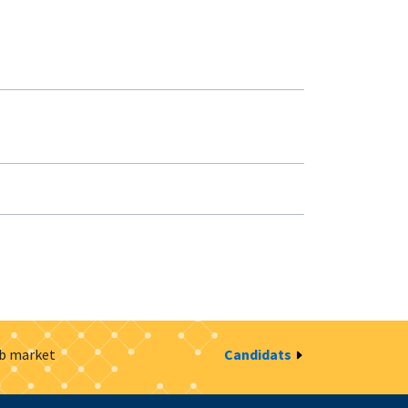
ob market
Candidats