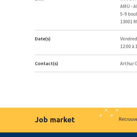
AMU - 
5-9 bou
13001 M
Date(s)
Vendredi
12:00 à 
Contact(s)
Arthur G
Job market
Retrouve