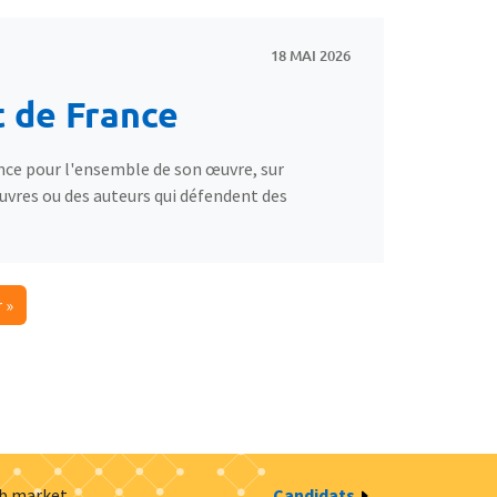
18 MAI 2026
t de France
ance pour l'ensemble de son œuvre, sur
uvres ou des auteurs qui défendent des
re page
 »
ob market
Candidats