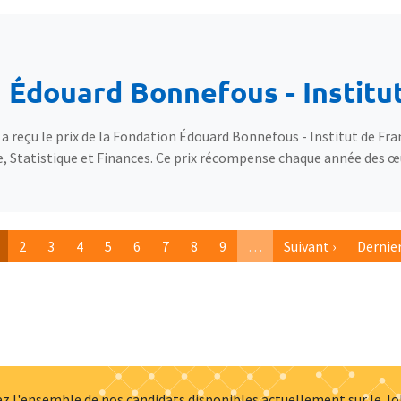
n Édouard Bonnefous - Institu
 reçu le prix de la Fondation Édouard Bonnefous - Institut de Fr
e, Statistique et Finances. Ce prix récompense chaque année des œ
age courante
Page
Page
Page
Page
Page
Page
Page
Page
Page suivante
Derniè
2
3
4
5
6
7
8
9
…
Suivant ›
Dernier
More pages
z l'ensemble de nos candidats disponibles actuellement sur le J