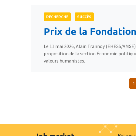
RECHERCHE
SUCCÈS
Prix de la Fondatio
Le 11 mai 2026, Alain Trannoy (EHESS/AMSE) a
proposition de la section Économie politiqu
valeurs humanistes.
P
1
Job market
Retrouve