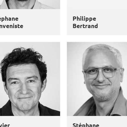
éphane
Philippe
nveniste
Bertrand
vier
Stéphane