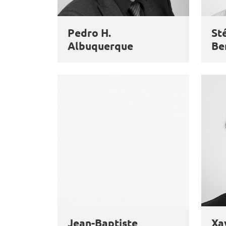
Pedro H.
St
Albuquerque
Be
Jean-Baptiste
Xa