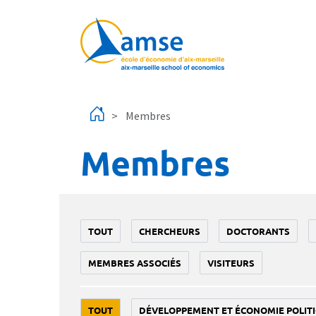
Aller au contenu principal
Membres
Membres
TOUT
CHERCHEURS
DOCTORANTS
MEMBRES ASSOCIÉS
VISITEURS
TOUT
DÉVELOPPEMENT ET ÉCONOMIE POLIT