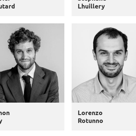
utard
Lhuillery
mon
Lorenzo
y
Rotunno