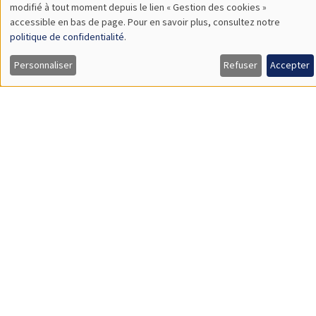
Sophie Hatte
ENS de Lyon
SÉMINAIRES THÉMATIQUES
DEVELOPMENT AND POLITICAL ECONOMY SEMINAR
MEGA
Vendredi 11 décembre 2026
11:00 à 12:15
Olivier Sterck
University of Antwerp & University of Oxford
Load More