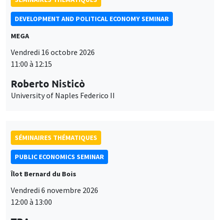
11:00 à 12:15
Roberto Nisticò
University of Naples Federico II
SÉMINAIRES THÉMATIQUES
PUBLIC ECONOMICS SEMINAR
Îlot Bernard du Bois
Vendredi 6 novembre 2026
12:00 à 13:00
TBA
Ce site utilise des cookies et des services tiers pour garantir son bon
SÉMINAIRES GÉNÉRAUX
AMSE SEMINAR
Utilisation
fonctionnement, analyser la fréquentation du site et proposer des
contenus multimédias. Vous êtes libre d’accepter, de refuser ou de