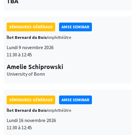
Îlot Bernard du Bois
Amphithéâtre
des
personnaliser l’utilisation de ces services. Votre choix pourra être
Lundi 9 novembre 2026
modifié à tout moment depuis le lien « Gestion des cookies »
données
11:30 à 12:45
accessible en bas de page. Pour en savoir plus, consultez notre
personnelles
politique de confidentialité
.
Amelie Schiprowski
et
Personnaliser
Refuser
Accepter
University of Bonn
des
cookies
SÉMINAIRES GÉNÉRAUX
AMSE SEMINAR
Îlot Bernard du Bois
Amphithéâtre
Lundi 16 novembre 2026
11:30 à 12:45
Albretch Glitz
Universitat Pompeu Fabra