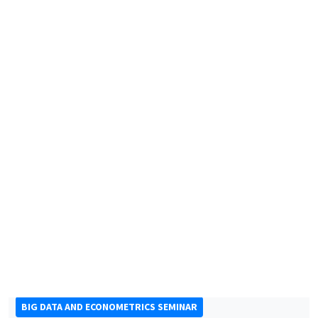
CONFÉRENCES/WORKSHOPS
Éco-campus La Pauliane
Vendredi 11 septembre 2026
10:30 à 18:00
Journée d'accueil des nouveaux arrivants
2026
SÉMINAIRES THÉMATIQUES
BIG DATA AND ECONOMETRICS SEMINAR
Îlot Bernard du Bois
Mardi 15 septembre 2026
14:00 à 15:15
Paul-Gauthier Noé