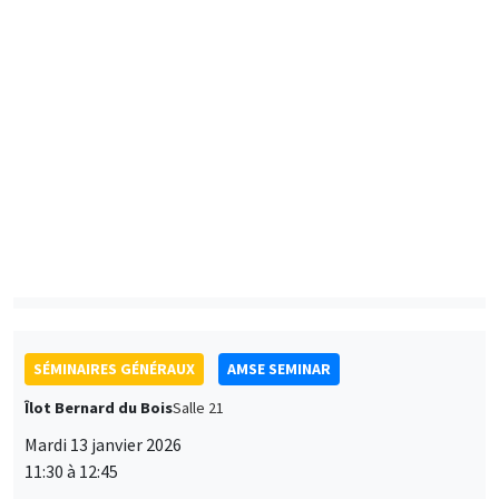
Kla Kouadio*, Nicolas Posso Gonzalez**
AMSE
Black Suburbanization and the Decline of Urban Black
Neighborhoods*
Preferences for electric mobility in France**
SÉMINAIRES GÉNÉRAUX
AMSE SEMINAR
Îlot Bernard du Bois
Salle 21
Mardi 13 janvier 2026
11:30 à 12:45
Antoine Germain
University of Pennsylvania School of Social Policy and
Practice
Working Time Reductions and Monopsony Power