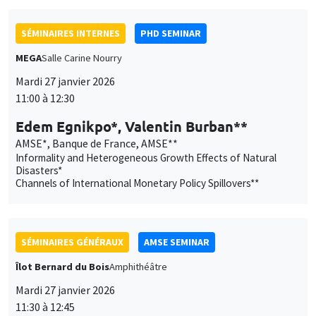
Edem Egnikpo*, Valentin Burban**
AMSE*, Banque de France, AMSE**
Informality and Heterogeneous Growth Effects of Natural
Disasters*
Channels of International Monetary Policy Spillovers**
SÉMINAIRES GÉNÉRAUX
AMSE SEMINAR
Îlot Bernard du Bois
Amphithéâtre
Mardi 27 janvier 2026
11:30 à 12:45
Katerina Nikalexi
London Business School
SÉMINAIRES GÉNÉRAUX
AMSE SEMINAR