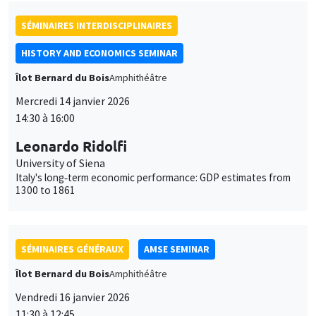
14:30 à 16:00
Leonardo Ridolfi
University of Siena
Italy's long‐term economic performance: GDP estimates from
1300 to 1861
SÉMINAIRES GÉNÉRAUX
AMSE SEMINAR
Îlot Bernard du Bois
Amphithéâtre
Vendredi 16 janvier 2026
11:30 à 12:45
Elliot Motte
Universitat Pompeu Fabra
Insult Politics in the Age of Social Media