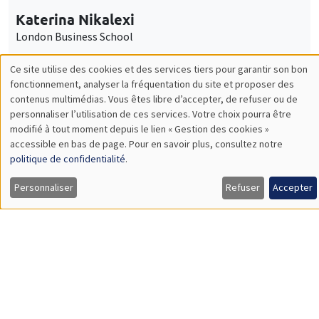
Îlot Bernard du Bois
Amphithéâtre
Mercredi 28 janvier 2026
11:30 à 12:45
Carolina Kansikas
University of Warwick
ENSEIGNEMENT
Éco-campus La Pauliane
Amphi 3
Mercredi 28 janvier 2026, 17:00
Table ronde "Risques climatiques : un
nouveau risque financier systémique"
Load More