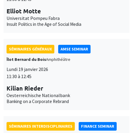
SÉMINAIRES GÉNÉRAUX
AMSE SEMINAR
Îlot Bernard du Bois
Amphithéâtre
Lundi 19 janvier 2026
11:30 à 12:45
Kilian Rieder
Oesterreichische Nationalbank
Banking on a Corporate Rebrand
SÉMINAIRES INTERDISCIPLINAIRES
FINANCE SEMINAR
MEGA
Salle de réunion 236 Cézanne
Mardi 20 janvier 2026
10:30 à 12:00
Sébastien Duchene
MBS Montpellier