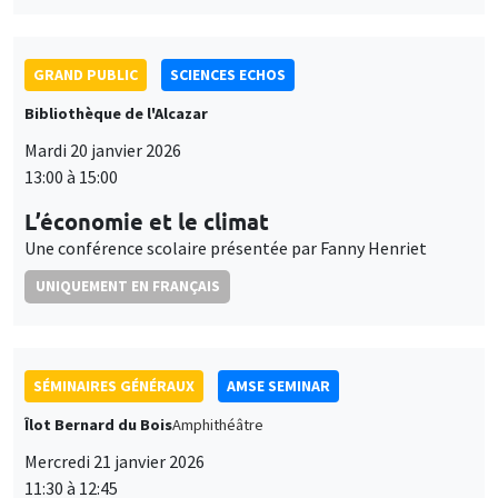
13:00 à 15:00
L’économie et le climat
Une conférence scolaire présentée par Fanny Henriet
UNIQUEMENT EN FRANÇAIS
SÉMINAIRES GÉNÉRAUX
AMSE SEMINAR
Îlot Bernard du Bois
Amphithéâtre
Mercredi 21 janvier 2026
11:30 à 12:45
Elena Herold
Ifo Institute
Joint Taxation and Intra-Household Inequality: Evidence from
Same-Sex Couples