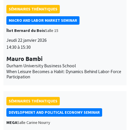
14:30 à 15:30
des
Mauro Bambi
cookies
Durham University Business School
When Leisure Becomes a Habit: Dynamics Behind Labor-Force
Participation
SÉMINAIRES THÉMATIQUES
DEVELOPMENT AND POLITICAL ECONOMY SEMINAR
MEGA
Salle Carine Nourry
Vendredi 23 janvier 2026
11:00 à 12:15
Jack Willis
Columbia University
Copays, Selection, and Impact: Experimental Evidence on
Health Insurance in Uganda