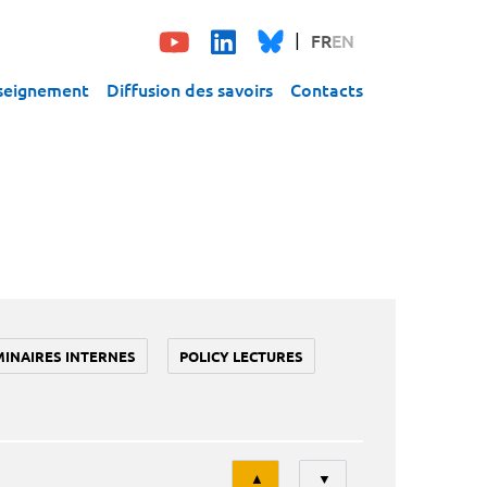
FR
EN
seignement
Diffusion des savoirs
Contacts
MINAIRES INTERNES
POLICY LECTURES
Tri
▲
▼