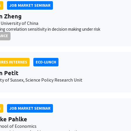
S
JOB MARKET SEMINAR
n Zheng
University of China
ng correlation sensitivity in decision making under risk
ANCE
IRES INTERNES
ECO-LUNCH
n Petit
ty of Sussex, Science Policy Research Unit
S
JOB MARKET SEMINAR
ke Pahlke
chool of Economics