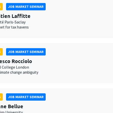
S
JOB MARKET SEMINAR
tien Laffitte
té Paris-Saclay
et for tax havens
S
JOB MARKET SEMINAR
esco Rocciolo
l College London
climate change ambiguity
S
JOB MARKET SEMINAR
ne Bellue
m University