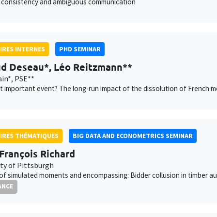
 consistency and ambiguous communication
IRES INTERNES
PHD SEMINAR
d Deseau*, Léo Reitzmann**
in*, PSE**
 important event? The long-run impact of the dissolution of French m
IRES THÉMATIQUES
BIG DATA AND ECONOMETRICS SEMINAR
François Richard
ity of Pittsburgh
f simulated moments and encompassing: Bidder collusion in timber au
ANCE