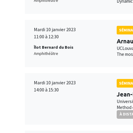
Amphithéâtre
Dynamic
Mardi 10 janvier 2023
SÉMINA
11:00 à 12:30
Arnau
Îlot Bernard du Bois
UCLouva
Amphithéâtre
The most
Mardi 10 janvier 2023
SÉMINA
14:00 à 15:30
Jean-
Univers
Method o
À DIST