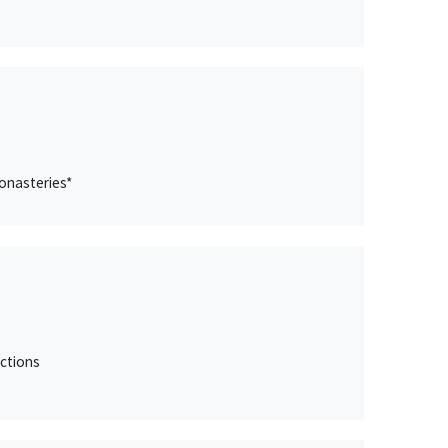
onasteries*
ctions