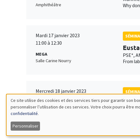
Amphithéâtre
Why don’
Mardi 17 janvier 2023
SÉMINA
11:00 à 12:30
Eusta
MEGA
PSE*, A
Salle Carine Nourry
From lab
Mercredi 18 janvier 2023
SÉMINA
14:30 à 16:00
Ce site utilise des cookies et des services tiers pour garantir son 
Touri
personnaliser l’utilisation de ces services. Votre choix pourra être 
Utilisation
Îlot Bernard du Bois
Univers
confidentialité
.
Amphithéâtre
Paris P
des
Rent-see
Personnaliser