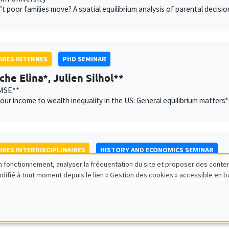
t poor families move? A spatial equilibrium analysis of parental decisio
IRES INTERNES
PHD SEMINAR
che Elina*, Julien Silhol**
MSE**
our income to wealth inequality in the US: General equilibrium matters*
IRES INTERDISCIPLINAIRES
HISTORY AND ECONOMICS SEMINAR
bon fonctionnement, analyser la fréquentation du site et proposer des conte
a Jaaidane
modifié à tout moment depuis le lien « Gestion des cookies » accessible en 
ité de Lille, CNRS, IESEG School of Management, UMR 9221 LEM, 
anthéon Assas
king, reform and conflict: French Parliaments at the end of the Old R