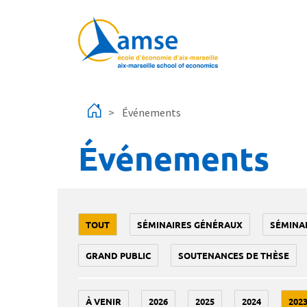
Aller au contenu principal
Événements
Événements
TOUT
SÉMINAIRES GÉNÉRAUX
SÉMINA
GRAND PUBLIC
SOUTENANCES DE THÈSE
À VENIR
2026
2025
2024
202