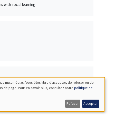
ns with social learning
nus multimédias. Vous êtes libre d’accepter, de refuser ou de
bas de page. Pour en savoir plus, consultez notre
politique de
Lille Economie Management & CRED, Université
egime
Refuser
Accepter