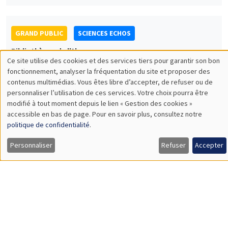
14:00 à 16:00
Conférence Sciences Echos : Economie de
la religion
Hervé Magnouloux
UNIQUEMENT EN FRANÇAIS
SÉMINAIRES GÉNÉRAUX
AMSE SEMINAR
Îlot Bernard du Bois
Amphithéâtre
Jeudi 1 février 2024
11:30 à 12:45
Gaia Dossi
London School of Economics
Race and the Direction of Scientific Progress