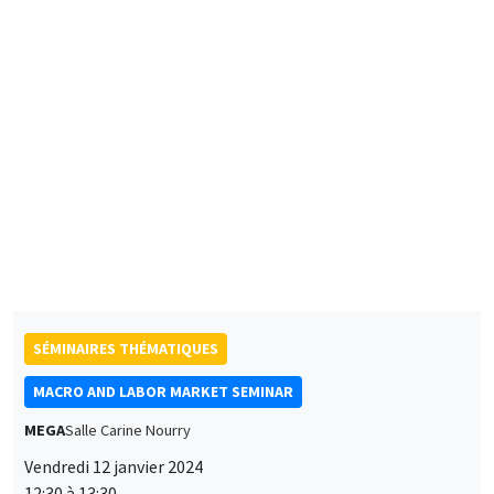
Luisa Wallossek
Ludwig-Maximilians-Universitat München
The Marriage Earnings Gap
SÉMINAIRES THÉMATIQUES
MACRO AND LABOR MARKET SEMINAR
MEGA
Salle Carine Nourry
Vendredi 12 janvier 2024
12:30 à 13:30
Jonathon Hazell
London School of Economics
Bonus Question: Does Flexible Incentive Pay Dampen
Unemployment Dynamics?