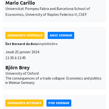
Îlot Bernard du Bois
Amphithéâtre
Jeudi 25 janvier 2024
11:30 à 12:45
Björn Brey
University of Oxford
The consequences of a trade collapse: Economics and politics
in Weimar Germany
SÉMINAIRES INTERNES
PHD SEMINAR
Îlot Bernard du Bois
Amphithéâtre
Mardi 30 janvier 2024
10:00 à 10:45
Aliénor Bisantis
AMSE
Missing Women in Research