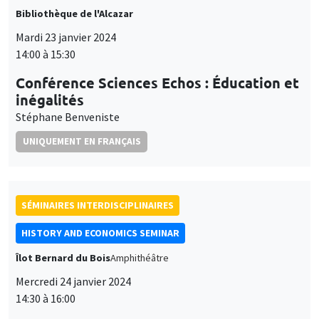
et
Stéphane Benveniste
Personnaliser
Refuser
Accepter
des
UNIQUEMENT EN FRANÇAIS
cookies
SÉMINAIRES INTERDISCIPLINAIRES
HISTORY AND ECONOMICS SEMINAR
Îlot Bernard du Bois
Amphithéâtre
Mercredi 24 janvier 2024
14:30 à 16:00
Mario Carillo
Universitat Pompeu Fabra and Barcelona School of
Economics, University of Naples Federico II, CSEF
SÉMINAIRES GÉNÉRAUX
AMSE SEMINAR