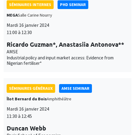
AMSE
Industrial policy and input market access: Evidence from
Nigerian fertiliser*
SÉMINAIRES GÉNÉRAUX
AMSE SEMINAR
Îlot Bernard du Bois
Amphithéâtre
Mardi 16 janvier 2024
11:30 à 12:45
Duncan Webb
Paris School of Economics
Silence to Solidarity: Using Group Dynamics to Reduce Anti-
Transgender Discrimination in India
SÉMINAIRES GÉNÉRAUX
AMSE SEMINAR