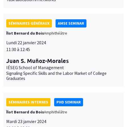
11:30 à 12:45
Juan S. Muñoz-Morales
IÉSEG School of Management
Signaling Specific Skills and the Labor Market of College
Graduates
SÉMINAIRES INTERNES
PHD SEMINAR
Îlot Bernard du Bois
Amphithéâtre
Mardi 23 janvier 2024
11:00 à 12:30
Lucie Giorgi*, Karine Moukaddem**
AMSE
The introduction of co-education in French elementary schools
during the 1960's*