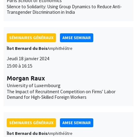
Îlot Bernard du Bois
Amphithéâtre
Jeudi 18 janvier 2024
15:00 à 16:15
Morgan Raux
University of Luxembourg
The Impact of Recruitment Competition on Firms' Labor
Demand for High-Skilled Foreign Workers
SÉMINAIRES GÉNÉRAUX
AMSE SEMINAR
Îlot Bernard du Bois
Amphithéâtre
Vendredi 19 janvier 2024
11:30 à 12:45
Pierre Biscaye
University of California at Berkeley
Agricultural shocks and long-term conflict risk: Evidence from
desert locust swarms