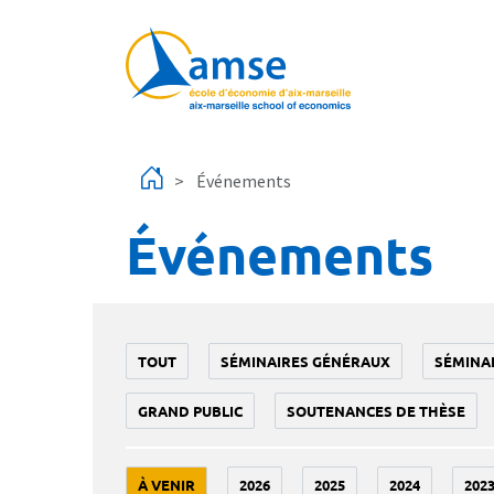
Aller au contenu principal
Événements
Événements
TOUT
SÉMINAIRES GÉNÉRAUX
SÉMINA
GRAND PUBLIC
SOUTENANCES DE THÈSE
À VENIR
2026
2025
2024
202