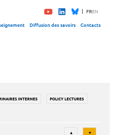
FR
EN
seignement
Diffusion des savoirs
Contacts
MINAIRES INTERNES
POLICY LECTURES
Tri
▲
▼