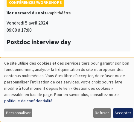
CONFÉRENCES/WORKSHOPS
Îlot Bernard du Bois
Amphithéâtre
Vendredi 5 avril 2024
09:00 à 17:00
Postdoc interview day
Ce site utilise des cookies et des services tiers pour garantir son bon
CONFÉRENCES/WORKSHOPS
Utilisation
fonctionnement, analyser la fréquentation du site et proposer des
contenus multimédias. Vous êtes libre d’accepter, de refuser ou de
Îlot Bernard du Bois
Salle 2-32
des
personnaliser l’utilisation de ces services. Votre choix pourra être
Jeudi 4 avril 2024
modifié à tout moment depuis le lien « Gestion des cookies »
données
accessible en bas de page. Pour en savoir plus, consultez notre
15:00 à 17:00
personnelles
politique de confidentialité
.
Données personnelles dans les projets de
et
Personnaliser
Refuser
Accepter
recherche : réglementation, protection,
des
gestion
cookies
UNIQUEMENT EN FRANÇAIS