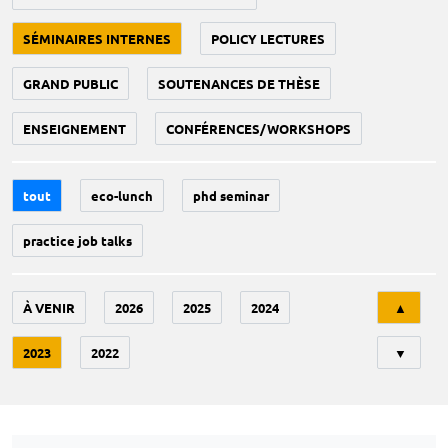
SÉMINAIRES INTERNES
POLICY LECTURES
GRAND PUBLIC
SOUTENANCES DE THÈSE
ENSEIGNEMENT
CONFÉRENCES/WORKSHOPS
tout
eco-lunch
phd seminar
practice job talks
Tri
À VENIR
2026
2025
2024
▲
2023
2022
▼