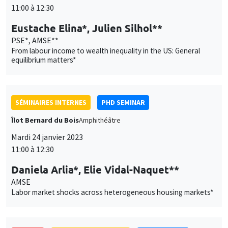
11:00 à 12:30
Eustache Elina*, Julien Silhol**
PSE*, AMSE**
From labour income to wealth inequality in the US: General
equilibrium matters*
SÉMINAIRES INTERNES
PHD SEMINAR
Îlot Bernard du Bois
Amphithéâtre
Mardi 24 janvier 2023
11:00 à 12:30
Daniela Arlia*, Elie Vidal-Naquet**
AMSE
Labor market shocks across heterogeneous housing markets*