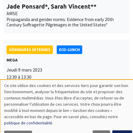
Jade Ponsard*, Sarah Vincent**
AMSE
Propaganda and gender norms: Evidence from early 20th
Century Suffragette Pilgrimages in the United States*
SÉMINAIRES INTERNES
ECO-LUNCH
MEGA
Jeudi 9 mars 2023
12:30 à 13:30
Ce site utilise des cookies et des services tiers pour garantir son bon
Yannick Dupraz
Utilisation
fonctionnement, analyser la fréquentation du site et proposer des
AMSE
contenus multimédias. Vous êtes libre d’accepter, de refuser ou de
des
Linguistic distance and migration in India over the 20th century
personnaliser l’utilisation de ces services. Votre choix pourra être
modifié à tout moment depuis le lien « Gestion des cookies »
données
accessible en bas de page. Pour en savoir plus, consultez notre
personnelles
politique de confidentialité
.
SÉMINAIRES INTERNES
PHD SEMINAR