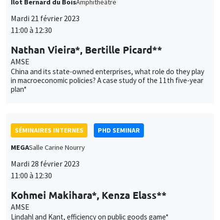
Îlot Bernard du Bois
Amphithéâtre
Mardi 21 février 2023
11:00 à 12:30
Nathan Vieira*, Bertille Picard**
AMSE
China and its state-owned enterprises, what role do they play
in macroeconomic policies? A case study of the 11th five-year
plan*
SÉMINAIRES INTERNES
PHD SEMINAR
MEGA
Salle Carine Nourry
Mardi 28 février 2023
11:00 à 12:30
Kohmei Makihara*, Kenza Elass**
AMSE
Lindahl and Kant, efficiency on public goods game*