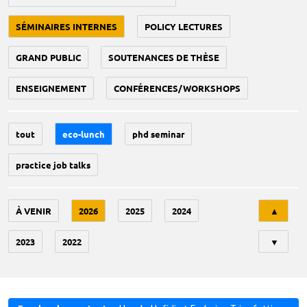
SÉMINAIRES INTERNES
POLICY LECTURES
GRAND PUBLIC
SOUTENANCES DE THÈSE
ENSEIGNEMENT
CONFÉRENCES/WORKSHOPS
tout
eco-lunch
phd seminar
practice job talks
Tri
À VENIR
2026
2025
2024
▲
2023
2022
▼