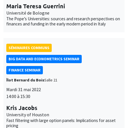
Îlot Bernard du Bois
Salle 21
Mardi 31 mai 2022
14:00 à 15:30
Kris Jacobs
University of Houston
Fast filtering with large option panels: Implications for asset
pricing
SÉMINAIRES INTERDISCIPLINAIRES
HISTORY AND ECONOMICS SEMINAR
Îlot Bernard du Bois
Amphithéâtre
Mercredi 1 juin 2022
14:30 à 16:00
Yannick Dupraz