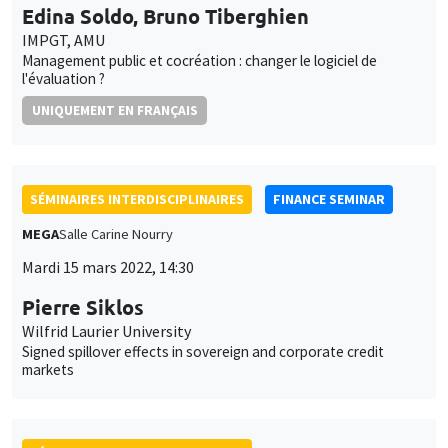
Pierre Siklos
Wilfrid Laurier University
Signed spillover effects in sovereign and corporate credit
markets
SÉMINAIRES INTERDISCIPLINAIRES
HISTORY AND ECONOMICS SEMINAR
Îlot Bernard du Bois
Salle 17
Mercredi 16 mars 2022
14:30 à 16:00
Brian Sandberg
Northern Illinois University
‘The galleys of France conduct their usual raids along the
barbary coasts’: The spatiality of violence in the early modern
Mediterranean