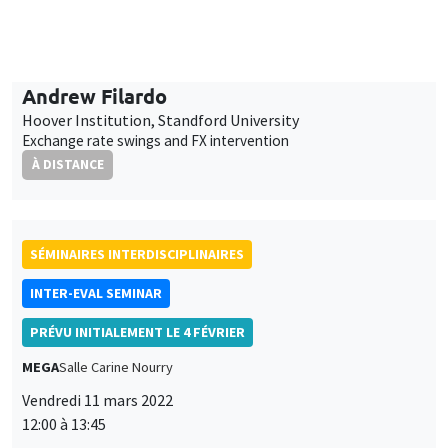
INTER-EVAL SEMINAR
PRÉVU INITIALEMENT LE 4 FÉVRIER
MEGA
Salle Carine Nourry
Vendredi 11 mars 2022
12:00 à 13:45
Edina Soldo, Bruno Tiberghien
IMPGT, AMU
Management public et cocréation : changer le logiciel de
l'évaluation ?
UNIQUEMENT EN FRANÇAIS
SÉMINAIRES INTERDISCIPLINAIRES
FINANCE SEMINAR
MEGA
Salle Carine Nourry
Mardi 15 mars 2022, 14:30