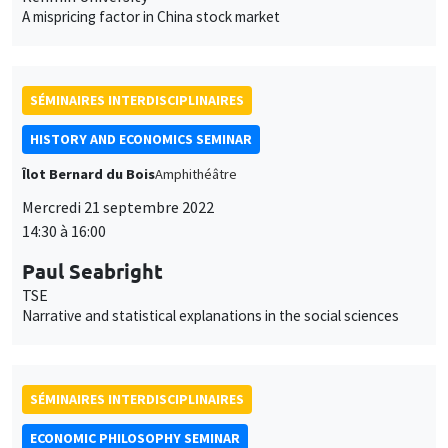
Paul Seabright
TSE
Narrative and statistical explanations in the social sciences
SÉMINAIRES INTERDISCIPLINAIRES
ECONOMIC PHILOSOPHY SEMINAR
PRÉVU INITIALEMENT LE 1ER AVRIL 2022
Îlot Bernard du Bois
Salle 17
Lundi 10 octobre 2022
16:00 à 18:00
Céline Spector
Sorbonne Université
La justice sociale peut-elle être européenne ?
UNIQUEMENT EN FRANÇAIS