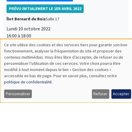
SÉMINAIRES INTERDISCIPLINAIRES
FRENCH-JAPANESE WEBINAR
Vendredi 21 octobre 2022
10:00 à 11:00
Frédérique Bec
University of Cergy Pontoise
Power of unit root tests against nonlinear and noncausal
alternatives
À DISTANCE
Load More