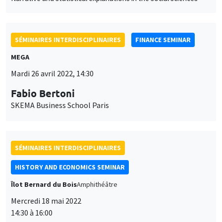
SÉMINAIRES INTERDISCIPLINAIRES
HISTORY AND ECONOMICS SEMINAR
Îlot Bernard du Bois
Amphithéâtre
Mercredi 18 mai 2022
14:30 à 16:00
Maria Teresa Guerrini
Université de Bologne
The Pope’s Universities: sources and research perspectives on
finances and funding in the early modern period in Italy
SÉMINAIRES COMMUNS
BIG DATA AND ECONOMETRICS SEMINAR
FINANCE SEMINAR