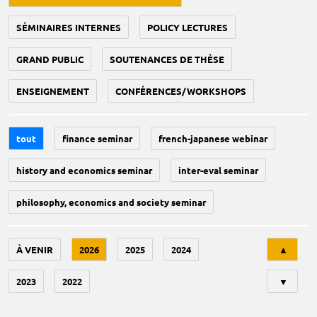
SÉMINAIRES INTERNES
POLICY LECTURES
GRAND PUBLIC
SOUTENANCES DE THÈSE
ENSEIGNEMENT
CONFÉRENCES/WORKSHOPS
tout
finance seminar
french-japanese webinar
history and economics seminar
inter-eval seminar
philosophy, economics and society seminar
Tri
À VENIR
2026
2025
2024
▲
2023
2022
▼