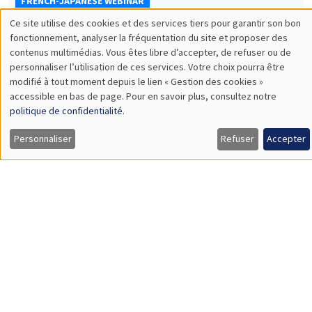
FRENCH-JAPANESE WEBINAR
Ce site utilise des cookies et des services tiers pour garantir son bon
Vendredi 22 mai 2026
Utilisation
fonctionnement, analyser la fréquentation du site et proposer des
10:00 à 11:00
contenus multimédias. Vous êtes libre d’accepter, de refuser ou de
des
personnaliser l’utilisation de ces services. Votre choix pourra être
Nan Liu
modifié à tout moment depuis le lien « Gestion des cookies »
données
Yokohama National University
accessible en bas de page. Pour en savoir plus, consultez notre
What determines firms' predicted exchange rates? Empirical
personnelles
politique de confidentialité
.
evidence from Japanese firm survey data
et
À DISTANCE
Personnaliser
Refuser
Accepter
des
cookies
SÉMINAIRES INTERDISCIPLINAIRES
FRENCH-JAPANESE WEBINAR
Vendredi 22 mai 2026
11:00 à 12:00
Luca Cerasoli
AMSE