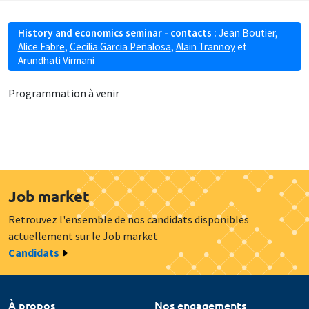
History and economics seminar - contacts :
Jean Boutier
,
Alice Fabre
,
Cecilia Garcia Peñalosa
,
Alain Trannoy
et
Arundhati Virmani
Programmation à venir
Job market
Retrouvez l'ensemble de nos candidats disponibles
actuellement sur le Job market
Candidats
À propos
Nos engagements