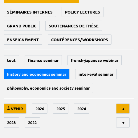
SÉMINAIRES INTERNES
POLICY LECTURES
GRAND PUBLIC
SOUTENANCES DE THÈSE
ENSEIGNEMENT
CONFÉRENCES/WORKSHOPS
tout
finance seminar
french-japanese webinar
history and economics seminar
inter-eval seminar
philosophy, economics and society seminar
Tri
À VENIR
2026
2025
2024
▲
2023
2022
▼