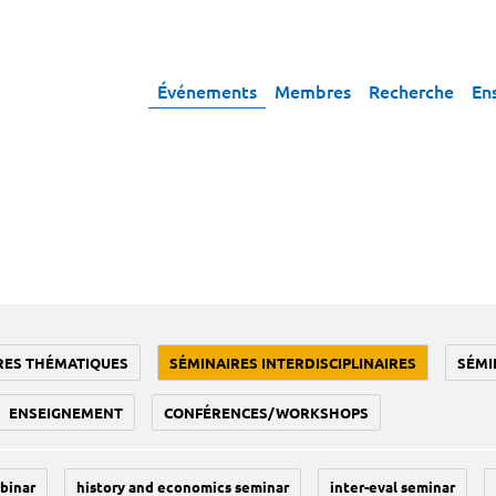
Événements
Membres
Recherche
En
RES THÉMATIQUES
SÉMINAIRES INTERDISCIPLINAIRES
SÉMI
ENSEIGNEMENT
CONFÉRENCES/WORKSHOPS
binar
history and economics seminar
inter-eval seminar