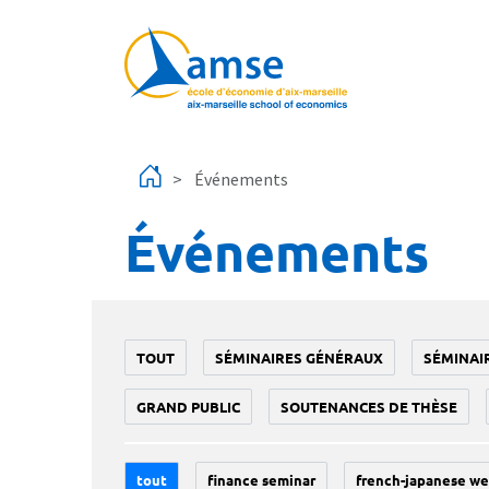
Aller au contenu principal
Événements
Événements
TOUT
SÉMINAIRES GÉNÉRAUX
SÉMINAI
GRAND PUBLIC
SOUTENANCES DE THÈSE
tout
finance seminar
french-japanese we