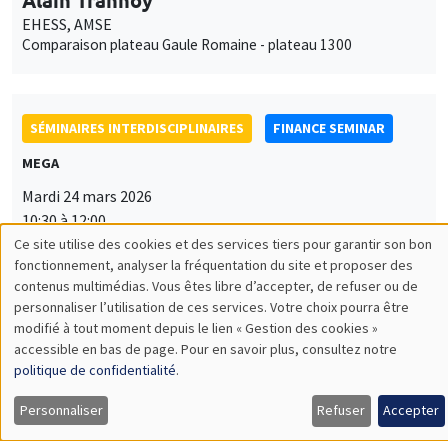
EHESS, AMSE
Comparaison plateau Gaule Romaine - plateau 1300
SÉMINAIRES INTERDISCIPLINAIRES
FINANCE SEMINAR
MEGA
Mardi 24 mars 2026
10:30 à 12:00
Ce site utilise des cookies et des services tiers pour garantir son bon
Stefano Grassi
Utilisation
fonctionnement, analyser la fréquentation du site et proposer des
University of Rome Tor Vergata
contenus multimédias. Vous êtes libre d’accepter, de refuser ou de
des
Bridging Time Scales in Oil Price Forecasting
personnaliser l’utilisation de ces services. Votre choix pourra être
modifié à tout moment depuis le lien « Gestion des cookies »
données
accessible en bas de page. Pour en savoir plus, consultez notre
personnelles
politique de confidentialité
.
SÉMINAIRES INTERDISCIPLINAIRES
et
Personnaliser
Refuser
Accepter
PHILOSOPHY, ECONOMICS AND SOCIETY SEMINAR
des