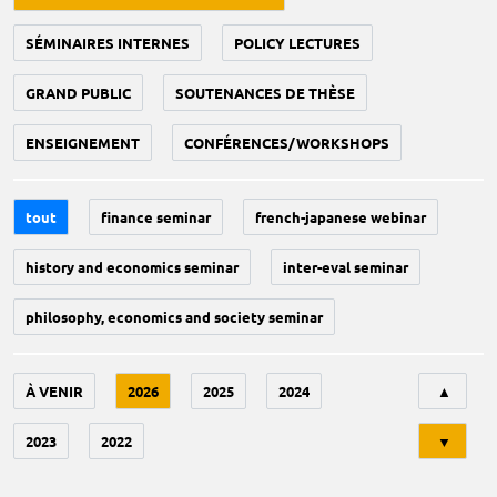
SÉMINAIRES INTERNES
POLICY LECTURES
GRAND PUBLIC
SOUTENANCES DE THÈSE
ENSEIGNEMENT
CONFÉRENCES/WORKSHOPS
tout
finance seminar
french-japanese webinar
history and economics seminar
inter-eval seminar
philosophy, economics and society seminar
Tri
À VENIR
2026
2025
2024
▲
2023
2022
▼