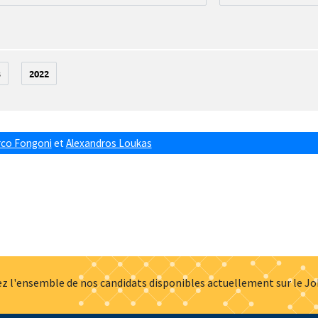
3
2022
co Fongoni
et
Alexandros Loukas
z l'ensemble de nos candidats disponibles actuellement sur le J