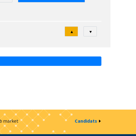
Tri
▲
▼
ob market
Candidats