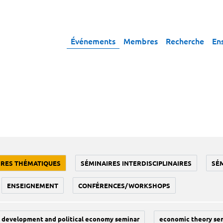
Événements
Membres
Recherche
En
IRES THÉMATIQUES
SÉMINAIRES INTERDISCIPLINAIRES
SÉ
ENSEIGNEMENT
CONFÉRENCES/WORKSHOPS
development and political economy seminar
economic theory se