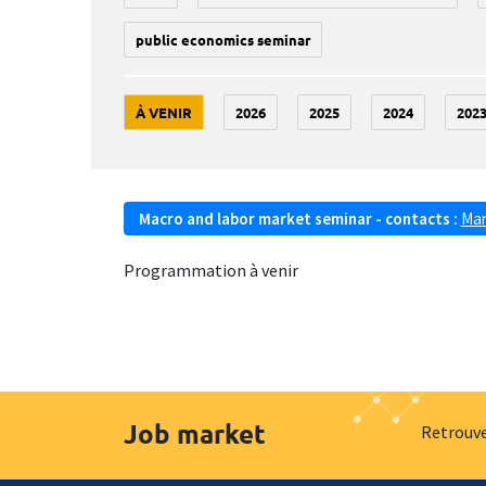
public economics seminar
À VENIR
2026
2025
2024
202
Macro and labor market seminar - contacts :
Mar
Programmation à venir
Job market
Retrouve