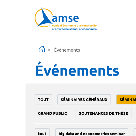
Aller au contenu principal
Événements
Événements
TOUT
SÉMINAIRES GÉNÉRAUX
SÉMINA
GRAND PUBLIC
SOUTENANCES DE THÈSE
tout
big data and econometrics seminar