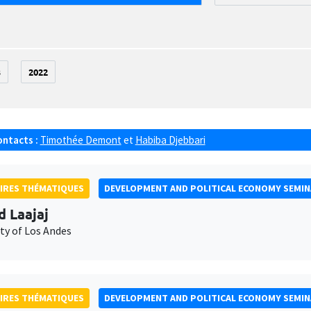
3
2022
ontacts :
Timothée Demont
et
Habiba Djebbari
IRES THÉMATIQUES
DEVELOPMENT AND POLITICAL ECONOMY SEMI
d Laajaj
ty of Los Andes
IRES THÉMATIQUES
DEVELOPMENT AND POLITICAL ECONOMY SEMI