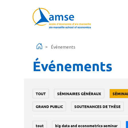
Aller au contenu principal
Événements
Événements
TOUT
SÉMINAIRES GÉNÉRAUX
SÉMINA
GRAND PUBLIC
SOUTENANCES DE THÈSE
tout
big data and econometrics seminar