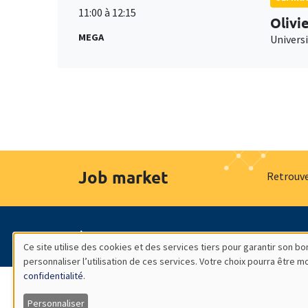
11:00 à 12:15
Olivi
MEGA
Universi
Job market
Retrouve
À propos
Nos engagements
Hommage à
Ce site utilise des cookies et des services tiers pour garantir son 
personnaliser l’utilisation de ces services. Votre choix pourra être 
Utilisation
confidentialité
.
Personnaliser