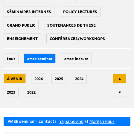
SÉMINAIRES INTERNES
POLICY LECTURES
GRAND PUBLIC
SOUTENANCES DE THÈSE
ENSEIGNEMENT
CONFÉRENCES/WORKSHOPS
tout
amse seminar
amse lecture
Tri
À VENIR
2026
2025
2024
▲
2023
2022
▼
AMSE seminar - contacts :
Yajna Govind
et
Morgan Raux