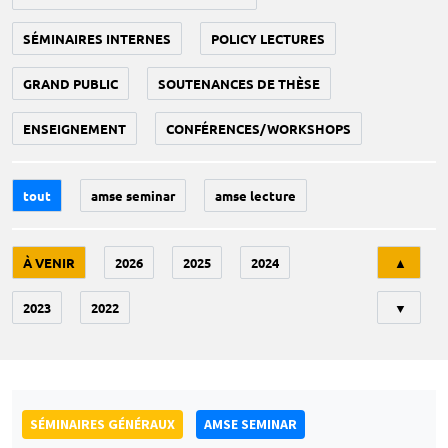
SÉMINAIRES INTERNES
POLICY LECTURES
GRAND PUBLIC
SOUTENANCES DE THÈSE
ENSEIGNEMENT
CONFÉRENCES/WORKSHOPS
tout
amse seminar
amse lecture
Tri
À VENIR
2026
2025
2024
▲
2023
2022
▼
SÉMINAIRES GÉNÉRAUX
AMSE SEMINAR