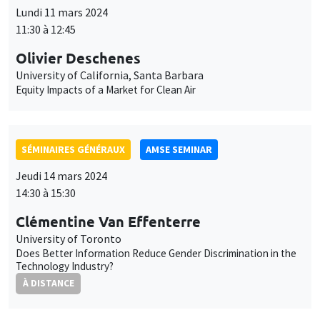
des
Lundi 11 mars 2024
cookies
11:30 à 12:45
Olivier Deschenes
University of California, Santa Barbara
Equity Impacts of a Market for Clean Air
SÉMINAIRES GÉNÉRAUX
AMSE SEMINAR
Jeudi 14 mars 2024
14:30 à 15:30
Clémentine Van Effenterre
University of Toronto
Does Better Information Reduce Gender Discrimination in the
Technology Industry?
À DISTANCE