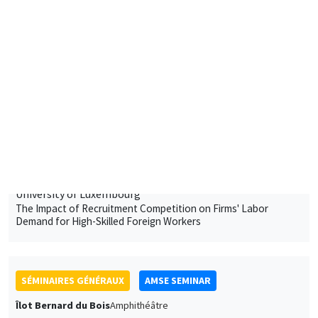
Silence to Solidarity: Using Group Dynamics to Reduce Anti-
Transgender Discrimination in India
SÉMINAIRES GÉNÉRAUX
AMSE SEMINAR
Îlot Bernard du Bois
Amphithéâtre
Jeudi 18 janvier 2024
15:00 à 16:15
Morgan Raux
University of Luxembourg
The Impact of Recruitment Competition on Firms' Labor
Demand for High-Skilled Foreign Workers
SÉMINAIRES GÉNÉRAUX
AMSE SEMINAR
Îlot Bernard du Bois
Amphithéâtre