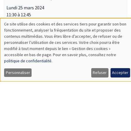
Lundi 25 mars 2024
11:30 à 12:45
Guillermo Toral
IE University
Street-Level Rule of Law: Prosecutor Presence and the Fight
against Corruption
SÉMINAIRES GÉNÉRAUX
AMSE SEMINAR
Îlot Bernard du Bois
Salle 21
Mardi 26 mars 2024
14:30 à 15:45
Quentin Lippmann
University Paris II Panthéon-Assas
Does Access to Power Make Women as Newsworthy as Men?