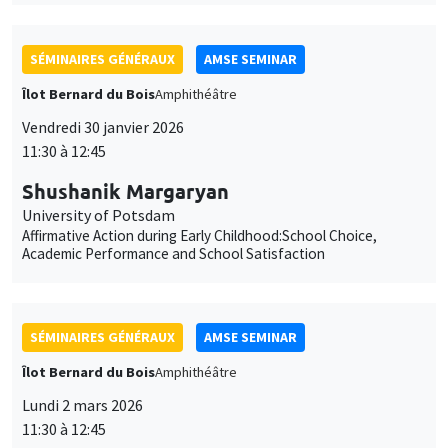
11:30 à 12:45
Shushanik Margaryan
University of Potsdam
Affirmative Action during Early Childhood:School Choice,
Academic Performance and School Satisfaction
SÉMINAIRES GÉNÉRAUX
AMSE SEMINAR
Îlot Bernard du Bois
Amphithéâtre
Lundi 2 mars 2026
11:30 à 12:45
François Salanié
TSE
Robustness to Undercutting and Competitive Outcomes