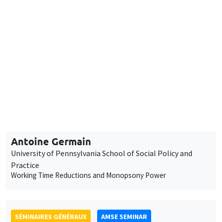
SÉMINAIRES GÉNÉRAUX
AMSE SEMINAR
Îlot Bernard du Bois
Salle 21
Mardi 13 janvier 2026
11:30 à 12:45
Antoine Germain
University of Pennsylvania School of Social Policy and
Practice
Working Time Reductions and Monopsony Power
SÉMINAIRES GÉNÉRAUX
AMSE SEMINAR
Îlot Bernard du Bois
Amphithéâtre
Vendredi 16 janvier 2026
11:30 à 12:45
Elliot Motte
Universitat Pompeu Fabra