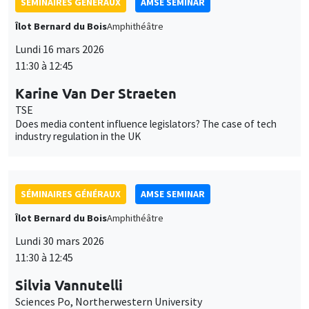
des
TSE
Does media content influence legislators? The case of tech
cookies
industry regulation in the UK
SÉMINAIRES GÉNÉRAUX
AMSE SEMINAR
Îlot Bernard du Bois
Amphithéâtre
Lundi 30 mars 2026
11:30 à 12:45
Silvia Vannutelli
Sciences Po, Northerwestern University
The value of information for regulatory enforcement
SÉMINAIRES GÉNÉRAUX
AMSE SEMINAR
Îlot Bernard du Bois
Amphithéâtre