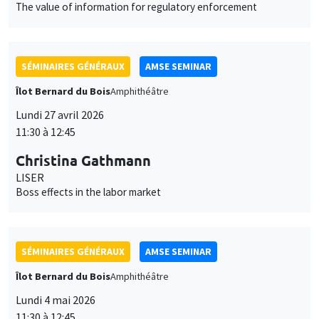
Lundi 27 avril 2026
11:30 à 12:45
Christina Gathmann
LISER
Boss effects in the labor market
SÉMINAIRES GÉNÉRAUX
AMSE SEMINAR
Îlot Bernard du Bois
Amphithéâtre
Lundi 4 mai 2026
11:30 à 12:45
Bram De Rock
Université libre de Bruxelles, KU Leuven
Spouses with benefits: on match quality and consumption
inside households