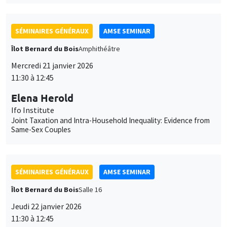
11:30 à 12:45
Elena Herold
Ifo Institute
Joint Taxation and Intra-Household Inequality: Evidence from
Same-Sex Couples
SÉMINAIRES GÉNÉRAUX
AMSE SEMINAR
Îlot Bernard du Bois
Salle 16
Jeudi 22 janvier 2026
11:30 à 12:45
Pierre-Loup Beauregard
Vancouver School of Economics, University of British
Columbia
It's About Time: Social Housing, Parental Labour Supply, and
Long-term Child Outcomes