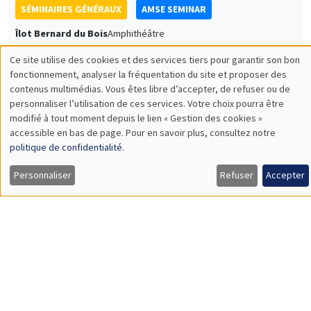
University of Edinburgh
Feeding the Gap: Tracking Gender Differentiation Through
Food Consumption
SÉMINAIRES GÉNÉRAUX
AMSE SEMINAR
Îlot Bernard du Bois
Amphithéâtre
Lundi 8 juin 2026
11:30 à 12:45
Thierry Verdier
PSE
A Political Economy Approach to State Religion and Holy Wars
Load More