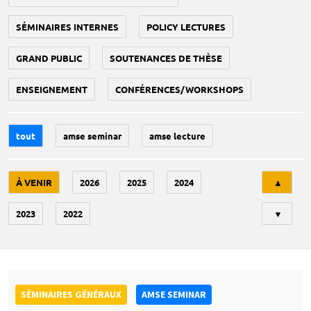
SÉMINAIRES INTERNES
POLICY LECTURES
GRAND PUBLIC
SOUTENANCES DE THÈSE
ENSEIGNEMENT
CONFÉRENCES/WORKSHOPS
tout
amse seminar
amse lecture
Tri
À VENIR
2026
2025
2024
▲
2023
2022
▼
SÉMINAIRES GÉNÉRAUX
AMSE SEMINAR