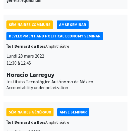
general equilibrium
SÉMINAIRES COMMUNS
AMSE SEMINAR
DEVELOPMENT AND POLITICAL ECONOMY SEMINAR
Îlot Bernard du Bois
Amphithéâtre
Lundi 28 mars 2022
11:30 à 12:45
Horacio Larreguy
Instituto Tecnológico Autónomo de México
Accountability under polarization
SÉMINAIRES GÉNÉRAUX
AMSE SEMINAR
Îlot Bernard du Bois
Amphithéâtre