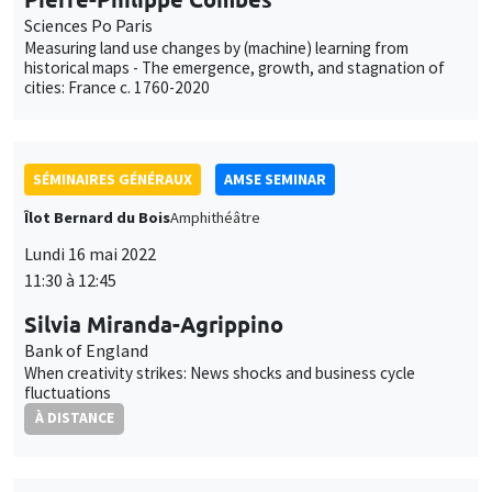
Sciences Po Paris
Measuring land use changes by (machine) learning from
historical maps - The emergence, growth, and stagnation of
cities: France c. 1760-2020
SÉMINAIRES GÉNÉRAUX
AMSE SEMINAR
Îlot Bernard du Bois
Amphithéâtre
Lundi 16 mai 2022
11:30 à 12:45
Silvia Miranda-Agrippino
Bank of England
When creativity strikes: News shocks and business cycle
fluctuations
À DISTANCE