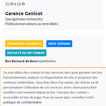
11:30 à 12:45
Garance Genicot
Georgetown University
Political reservations as term-limits
SÉMINAIRES GÉNÉRAUX
AMSE SEMINAR
REPORTÉ EN SEPTEMBRE
Îlot Bernard du Bois
Amphithéâtre
Lundi 20 juin 2022
Ce site utilise des cookies et des services tiers pour garantir son bon
11:30 à 12:45
Utilisation
fonctionnement, analyser la fréquentation du site et proposer des
contenus multimédias. Vous êtes libre d’accepter, de refuser ou de
Armon Rezai
des
personnaliser l’utilisation de ces services. Votre choix pourra être
Wien University
modifié à tout moment depuis le lien « Gestion des cookies »
données
accessible en bas de page. Pour en savoir plus, consultez notre
personnelles
politique de confidentialité
.