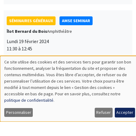
SÉMINAIRES GÉNÉRAUX
AMSE SEMINAR
Îlot Bernard du Bois
Amphithéâtre
Lundi 19 février 2024
11:30 à 12:45
Makoto Yano
Ce site utilise des cookies et des services tiers pour garantir son bon
Utilisation
Kyoto University
fonctionnement, analyser la fréquentation du site et proposer des
Industrial Revolution Cycles and Intellectual Property
contenus multimédias. Vous êtes libre d’accepter, de refuser ou de
des
Protection
personnaliser l’utilisation de ces services. Votre choix pourra être
modifié à tout moment depuis le lien « Gestion des cookies »
données
accessible en bas de page. Pour en savoir plus, consultez notre
personnelles
politique de confidentialité
.
SÉMINAIRES GÉNÉRAUX
AMSE SEMINAR
et
Personnaliser
Refuser
Accepter
Îlot Bernard du Bois
Amphithéâtre
des
Lundi 11 mars 2024
cookies
11:30 à 12:45