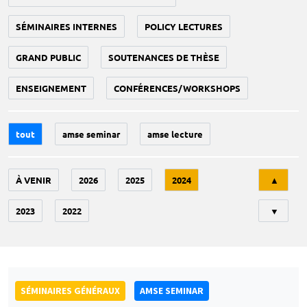
SÉMINAIRES INTERNES
POLICY LECTURES
GRAND PUBLIC
SOUTENANCES DE THÈSE
ENSEIGNEMENT
CONFÉRENCES/WORKSHOPS
tout
amse seminar
amse lecture
Tri
À VENIR
2026
2025
2024
▲
2023
2022
▼
SÉMINAIRES GÉNÉRAUX
AMSE SEMINAR