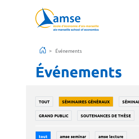
Aller au contenu principal
Événements
Événements
TOUT
SÉMINAIRES GÉNÉRAUX
SÉMINA
GRAND PUBLIC
SOUTENANCES DE THÈSE
tout
amse seminar
amse lecture