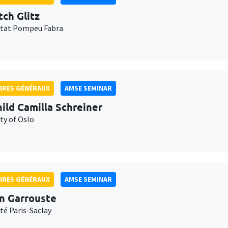
tch Glitz
itat Pompeu Fabra
IRES GÉNÉRAUX
AMSE SEMINAR
ild Camilla Schreiner
ty of Oslo
IRES GÉNÉRAUX
AMSE SEMINAR
n Garrouste
té Paris-Saclay