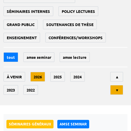
SÉMINAIRES INTERNES
POLICY LECTURES
GRAND PUBLIC
SOUTENANCES DE THÈSE
ENSEIGNEMENT
CONFÉRENCES/WORKSHOPS
tout
amse seminar
amse lecture
Tri
À VENIR
2026
2025
2024
▲
2023
2022
▼
SÉMINAIRES GÉNÉRAUX
AMSE SEMINAR