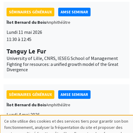
SÉMINAIRES GÉNÉRAUX
AMSE SEMINAR
Îlot Bernard du Bois
Amphithéâtre
Lundi 11 mai 2026
11:30 à 12:45
Tanguy Le Fur
University of Lille, CNRS, IESEG School of Management
Fighting for resources: a unified growth model of the Great
Divergence
SÉMINAIRES GÉNÉRAUX
AMSE SEMINAR
Îlot Bernard du Bois
Amphithéâtre
Lundi 4 mai 2026
Ce site utilise des cookies et des services tiers pour garantir son bon
11:30 à 12:45
Utilisation
fonctionnement, analyser la fréquentation du site et proposer des