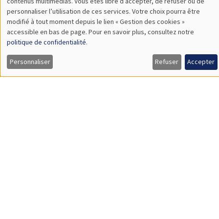
Bram De Rock
contenus multimédias. Vous êtes libre d’accepter, de refuser ou de
des
personnaliser l’utilisation de ces services. Votre choix pourra être
Université libre de Bruxelles, KU Leuven
modifié à tout moment depuis le lien « Gestion des cookies »
données
Spouses with benefits: on match quality and consumption
inside households
accessible en bas de page. Pour en savoir plus, consultez notre
personnelles
politique de confidentialité
.
et
Personnaliser
Refuser
Accepter
des
SÉMINAIRES GÉNÉRAUX
AMSE SEMINAR
cookies
Îlot Bernard du Bois
Amphithéâtre
Lundi 27 avril 2026
11:30 à 12:45
Christina Gathmann
LISER
Boss effects in the labor market
SÉMINAIRES GÉNÉRAUX
AMSE SEMINAR
Îlot Bernard du Bois
Amphithéâtre