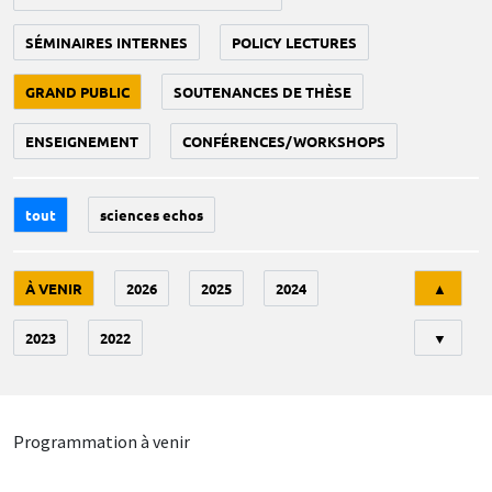
SÉMINAIRES INTERNES
POLICY LECTURES
GRAND PUBLIC
SOUTENANCES DE THÈSE
ENSEIGNEMENT
CONFÉRENCES/WORKSHOPS
tout
sciences echos
Tri
À VENIR
2026
2025
2024
▲
2023
2022
▼
Programmation à venir