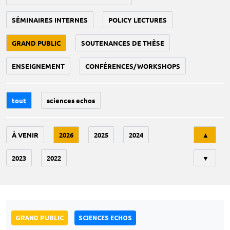
SÉMINAIRES INTERNES
POLICY LECTURES
GRAND PUBLIC
SOUTENANCES DE THÈSE
ENSEIGNEMENT
CONFÉRENCES/WORKSHOPS
tout
sciences echos
Tri
À VENIR
2026
2025
2024
▲
2023
2022
▼
GRAND PUBLIC
SCIENCES ECHOS