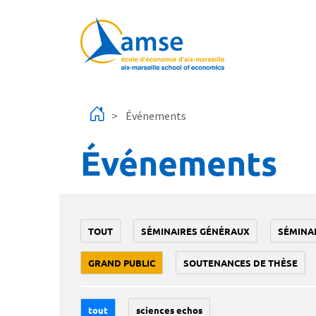
Aller au contenu principal
Événements
Événements
TOUT
SÉMINAIRES GÉNÉRAUX
SÉMINA
GRAND PUBLIC
SOUTENANCES DE THÈSE
tout
sciences echos