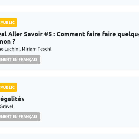
PUBLIC
val Aller Savoir #5 : Comment faire faire quelqu
inon ?
e Luchini, Miriam Teschl
MENT EN FRANÇAIS
PUBLIC
négalités
 Gravel
MENT EN FRANÇAIS