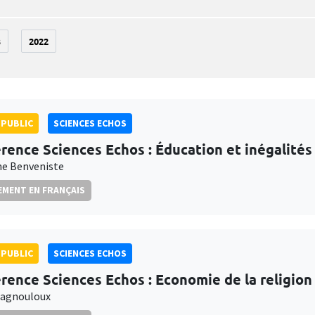
3
2022
PUBLIC
SCIENCES ECHOS
rence Sciences Echos : Éducation et inégalités
e Benveniste
MENT EN FRANÇAIS
PUBLIC
SCIENCES ECHOS
rence Sciences Echos : Economie de la religion
Magnouloux