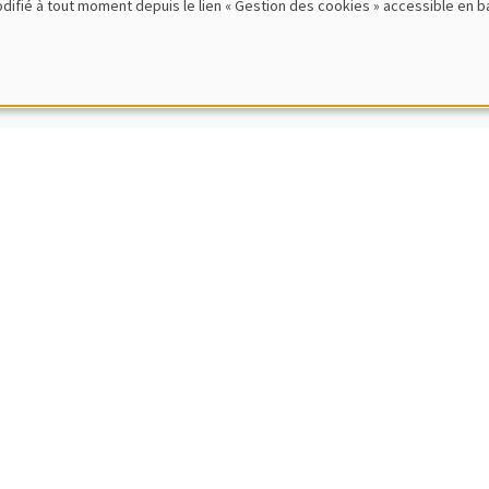
modifié à tout moment depuis le lien « Gestion des cookies » accessible en 
rence Sciences Echos : Progrès technique et int
oucekkine
MENT EN FRANÇAIS
PUBLIC
s particulier et ancien du débat entre impôt et
 Gentier
MENT EN FRANÇAIS
PUBLIC
SCIENCES ECHOS
rence Sciences Echos : Les crises économiques
oilly