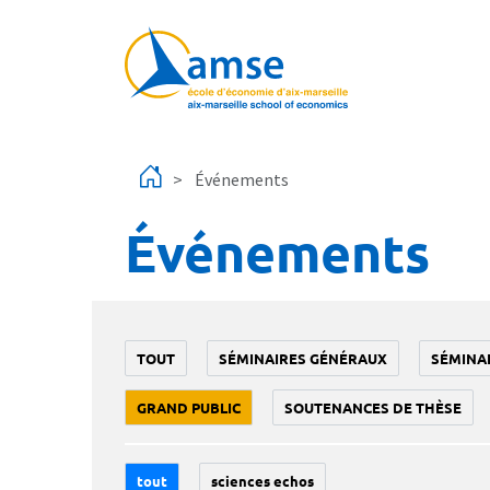
Aller au contenu principal
Événements
Événements
TOUT
SÉMINAIRES GÉNÉRAUX
SÉMINA
GRAND PUBLIC
SOUTENANCES DE THÈSE
tout
sciences echos