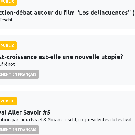
PUBLIC
ction-débat autour du film "Los delincuentes" 
Teschl
PUBLIC
st-croissance est-elle une nouvelle utopie?
Dufrénot
MENT EN FRANÇAIS
PUBLIC
val Aller Savoir #5
tion par Liora Israël & Miriam Teschl, co-présidentes du festival
MENT EN FRANÇAIS