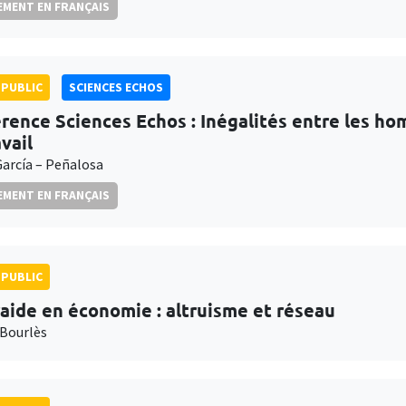
MENT EN FRANÇAIS
PUBLIC
SCIENCES ECHOS
rence Sciences Echos : Inégalités entre les h
vail
García – Peñalosa
MENT EN FRANÇAIS
PUBLIC
raide en économie : altruisme et réseau
Bourlès