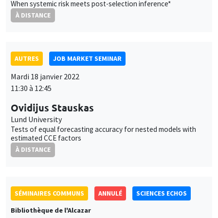
When systemic risk meets post-selection inference*
À DISTANCE
AUTRES
JOB MARKET SEMINAR
Mardi 18 janvier 2022
11:30 à 12:45
Ovidijus Stauskas
Lund University
Tests of equal forecasting accuracy for nested models with
estimated CCE factors
À DISTANCE
SÉMINAIRES COMMUNS
ANNULÉ
SCIENCES ECHOS
Bibliothèque de l'Alcazar