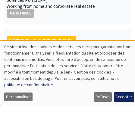
Working from home and corporate real estate
À DISTANCE
SÉMINAIRES INTERDISCIPLINAIRES
Ce site utilise des cookies et des services tiers pour garantir son bon
HISTORY AND ECONOMICS SEMINAR
Utilisation
fonctionnement, analyser la fréquentation du site et proposer des
contenus multimédias. Vous êtes libre d’accepter, de refuser ou de
des
Mercredi 19 janvier 2022
personnaliser l’utilisation de ces services. Votre choix pourra être
14:30 à 16:00
modifié à tout moment depuis le lien « Gestion des cookies »
données
accessible en bas de page. Pour en savoir plus, consultez notre
Jonathan Saha
personnelles
politique de confidentialité
.
Durham University
et
Corruption in Colonial Myanmar
Personnaliser
Refuser
Accepter
À DISTANCE
des
cookies
AUTRES
JOB MARKET SEMINAR