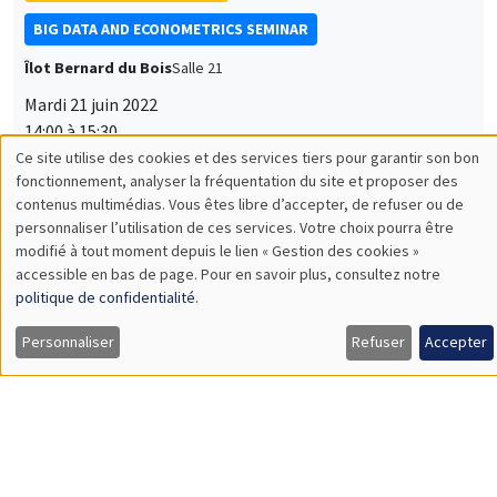
BIG DATA AND ECONOMETRICS SEMINAR
Îlot Bernard du Bois
Salle 21
Mardi 21 juin 2022
14:00 à 15:30
Romain Ferrali
AMSE
How to reduce bureaucratic corruption? Unpacking Brazilian
anti-corruption audits
SÉMINAIRES THÉMATIQUES
ECONOMIC THEORY SEMINAR
Îlot Bernard du Bois
Salle 16
Jeudi 23 juin 2022
12:00 à 13:00