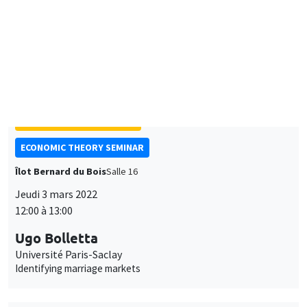
William Parienté
UCLouvain
Pathways out of poverty: evidence from the evaluation of
social protection programs
SÉMINAIRES THÉMATIQUES
ECONOMIC THEORY SEMINAR
Îlot Bernard du Bois
Salle 16
Jeudi 3 mars 2022
12:00 à 13:00
Ugo Bolletta
Université Paris-Saclay
Identifying marriage markets