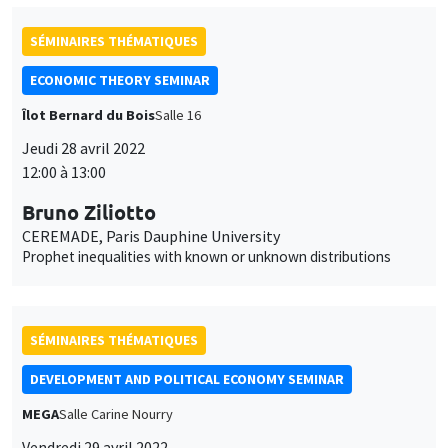
SÉMINAIRES THÉMATIQUES
ECONOMIC THEORY SEMINAR
Îlot Bernard du Bois
Salle 16
Jeudi 28 avril 2022
12:00 à 13:00
Bruno Ziliotto
CEREMADE, Paris Dauphine University
Prophet inequalities with known or unknown distributions
SÉMINAIRES THÉMATIQUES
DEVELOPMENT AND POLITICAL ECONOMY SEMINAR
Ce site utilise des cookies et des services tiers pour garantir son bon
MEGA
Salle Carine Nourry
Utilisation
fonctionnement, analyser la fréquentation du site et proposer des
Vendredi 29 avril 2022
contenus multimédias. Vous êtes libre d’accepter, de refuser ou de