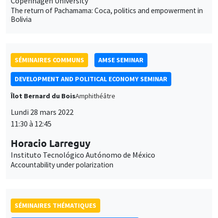
Copenhagen University
The return of Pachamama: Coca, politics and empowerment in
Bolivia
SÉMINAIRES COMMUNS
AMSE SEMINAR
DEVELOPMENT AND POLITICAL ECONOMY SEMINAR
Îlot Bernard du Bois
Amphithéâtre
Lundi 28 mars 2022
11:30 à 12:45
Horacio Larreguy
Instituto Tecnológico Autónomo de México
Accountability under polarization
SÉMINAIRES THÉMATIQUES