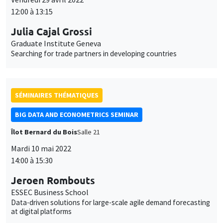
des
personnaliser l’utilisation de ces services. Votre choix pourra être
12:00 à 13:15
modifié à tout moment depuis le lien « Gestion des cookies »
données
Julia Cajal Grossi
accessible en bas de page. Pour en savoir plus, consultez notre
personnelles
politique de confidentialité
.
Graduate Institute Geneva
Searching for trade partners in developing countries
et
Personnaliser
Refuser
Accepter
des
cookies
SÉMINAIRES THÉMATIQUES
BIG DATA AND ECONOMETRICS SEMINAR
Îlot Bernard du Bois
Salle 21
Mardi 10 mai 2022
14:00 à 15:30
Jeroen Rombouts
ESSEC Business School
Data-driven solutions for large-scale agile demand forecasting
at digital platforms