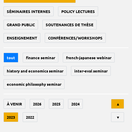
SÉMINAIRES INTERNES
POLICY LECTURES
GRAND PUBLIC
SOUTENANCES DE THÈSE
ENSEIGNEMENT
CONFÉRENCES/WORKSHOPS
tout
finance seminar
french-japanese webinar
history and economics seminar
inter-eval seminar
economic philosophy seminar
Tri
À VENIR
2026
2025
2024
▲
2023
2022
▼