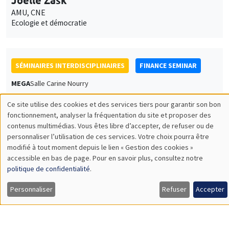
AMU, CNE
Ecologie et démocratie
SÉMINAIRES INTERDISCIPLINAIRES
FINANCE SEMINAR
MEGA
Salle Carine Nourry
Mardi 21 mars 2023, 14:30
Ce site utilise des cookies et des services tiers pour garantir son bon
Utilisation
fonctionnement, analyser la fréquentation du site et proposer des
Sanvi Avouyi-Dovi
contenus multimédias. Vous êtes libre d’accepter, de refuser ou de
des
Artem Business School
personnaliser l’utilisation de ces services. Votre choix pourra être
The French households' portfolio through the financial almost
modifié à tout moment depuis le lien « Gestion des cookies »
données
ideal demand system
accessible en bas de page. Pour en savoir plus, consultez notre
personnelles
politique de confidentialité
.
et
Personnaliser
Refuser
Accepter
SÉMINAIRES INTERDISCIPLINAIRES
des
ECONOMIC PHILOSOPHY SEMINAR
cookies