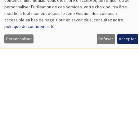
contenus multimédias. Vous êtes libre d’accepter, de refuser ou de
des
personnaliser l’utilisation de ces services. Votre choix pourra être
modifié à tout moment depuis le lien « Gestion des cookies »
données
À propos
Nos engagements
accessible en bas de page. Pour en savoir plus, consultez notre
personnelles
politique de confidentialité
.
Hommage à
Actualités
et
Personnaliser
Refuser
Accepter
Offres d'emploi
Presse
des
cookies
Mentions légales
Gestion des cookies
Intranet