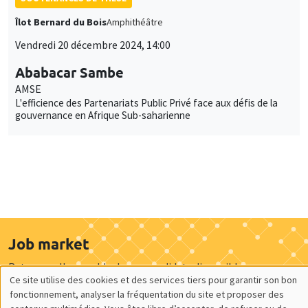
Îlot Bernard du Bois
Amphithéâtre
Vendredi 20 décembre 2024, 14:00
Ababacar Sambe
AMSE
L'efficience des Partenariats Public Privé face aux défis de la
gouvernance en Afrique Sub-saharienne
Job market
Retrouvez l'ensemble de nos candidats disponibles
Ce site utilise des cookies et des services tiers pour garantir son bon
actuellement sur le Job market
Utilisation
fonctionnement, analyser la fréquentation du site et proposer des
Candidats