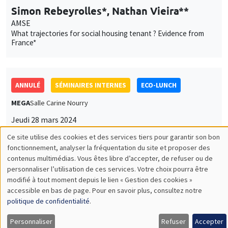
Simon Rebeyrolles*, Nathan Vieira**
AMSE
What trajectories for social housing tenant ? Evidence from
France*
ANNULÉ
SÉMINAIRES INTERNES
ECO-LUNCH
MEGA
Salle Carine Nourry
Jeudi 28 mars 2024
12:30 à 13:30
Ce site utilise des cookies et des services tiers pour garantir son bon
Utilisation
fonctionnement, analyser la fréquentation du site et proposer des
Eva Moreno Galbis
contenus multimédias. Vous êtes libre d’accepter, de refuser ou de
des
AMSE
personnaliser l’utilisation de ces services. Votre choix pourra être
modifié à tout moment depuis le lien « Gestion des cookies »
données
accessible en bas de page. Pour en savoir plus, consultez notre
personnelles
politique de confidentialité
.
SÉMINAIRES INTERNES
PHD SEMINAR
et
Personnaliser
Refuser
Accepter
MEGA
Salle Carine Nourry