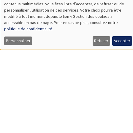
SÉMINAIRES THÉMATIQUES
DEVELOPMENT AND POLITICAL ECONOMY SEMINAR
MEGA
Salle Carine Nourry
Vendredi 31 mai 2024
11:00 à 12:15
Gabriel Koehler-Derrick
NYUAD
Elite Identity, Land Inequality, and Local Development:
Evidence from Colonial Ireland
ANNULÉ
SÉMINAIRES THÉMATIQUES
DEVELOPMENT AND POLITICAL ECONOMY SEMINAR