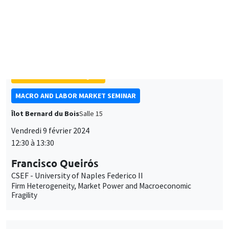
Francis Bloch
Université Paris 1, Paris School of Economics
Task allocation in networks
SÉMINAIRES THÉMATIQUES
MACRO AND LABOR MARKET SEMINAR
Îlot Bernard du Bois
Salle 15
Vendredi 9 février 2024
12:30 à 13:30
Francisco Queirós
CSEF - University of Naples Federico II
Firm Heterogeneity, Market Power and Macroeconomic
Fragility