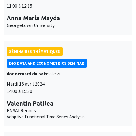
11:00 à 12:15
Anna Maria Mayda
Georgetown University
SÉMINAIRES THÉMATIQUES
BIG DATA AND ECONOMETRICS SEMINAR
Îlot Bernard du Bois
Salle 21
Ce site utilise des cookies et des services tiers pour garantir son bon
Mardi 16 avril 2024
Utilisation
fonctionnement, analyser la fréquentation du site et proposer des
14:00 à 15:30
contenus multimédias. Vous êtes libre d’accepter, de refuser ou de
des
personnaliser l’utilisation de ces services. Votre choix pourra être
Valentin Patilea
modifié à tout moment depuis le lien « Gestion des cookies »
données
ENSAI Rennes
accessible en bas de page. Pour en savoir plus, consultez notre
personnelles
Adaptive Functional Time Series Analysis
politique de confidentialité
.
et
Personnaliser
Refuser
Accepter