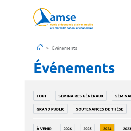
Aller au contenu principal
Événements
Événements
TOUT
SÉMINAIRES GÉNÉRAUX
SÉMINA
GRAND PUBLIC
SOUTENANCES DE THÈSE
À VENIR
2026
2025
2024
202