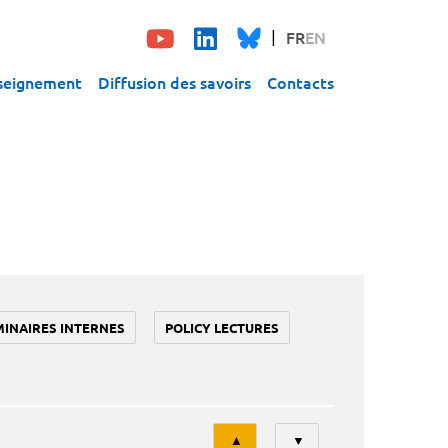
FR
EN
seignement
Diffusion des savoirs
Contacts
MINAIRES INTERNES
POLICY LECTURES
Tri
▲
▼