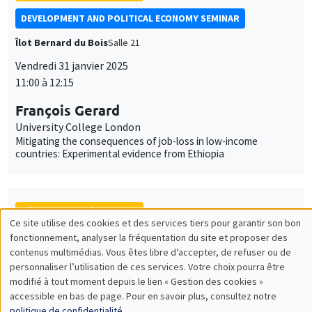
DEVELOPMENT AND POLITICAL ECONOMY SEMINAR
Îlot Bernard du Bois
Salle 21
Vendredi 31 janvier 2025
11:00 à 12:15
François Gerard
University College London
Mitigating the consequences of job-loss in low-income
countries: Experimental evidence from Ethiopia
SÉMINAIRES THÉMATIQUES
Ce site utilise des cookies et des services tiers pour garantir son bon
Utilisation
fonctionnement, analyser la fréquentation du site et proposer des
MACRO AND LABOR MARKET SEMINAR
contenus multimédias. Vous êtes libre d’accepter, de refuser ou de
des
MEGA
Salle Carine Nourry
personnaliser l’utilisation de ces services. Votre choix pourra être
modifié à tout moment depuis le lien « Gestion des cookies »
données
Vendredi 31 janvier 2025
accessible en bas de page. Pour en savoir plus, consultez notre
12:30 à 13:30
politique de confidentialité
.