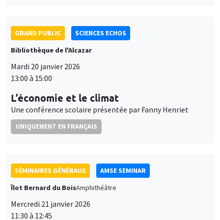
L’économie et le climat
Une conférence scolaire présentée par Fanny Henriet
UNIQUEMENT EN FRANÇAIS
SÉMINAIRES GÉNÉRAUX
AMSE SEMINAR
Îlot Bernard du Bois
Amphithéâtre
Mercredi 21 janvier 2026
11:30 à 12:45
Elena Herold
Ifo Institute
Joint Taxation and Intra-Household Inequality: Evidence from
Same-Sex Couples
SÉMINAIRES GÉNÉRAUX
AMSE SEMINAR