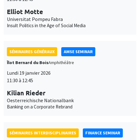
Îlot Bernard du Bois
Amphithéâtre
Lundi 19 janvier 2026
11:30 à 12:45
Kilian Rieder
Oesterreichische Nationalbank
Banking on a Corporate Rebrand
SÉMINAIRES INTERDISCIPLINAIRES
FINANCE SEMINAR
MEGA
Salle de réunion 236 Cézanne
Mardi 20 janvier 2026
10:30 à 12:00
Sébastien Duchene
MBS Montpellier
Do socially responsible consumers build sustainable portfolios?