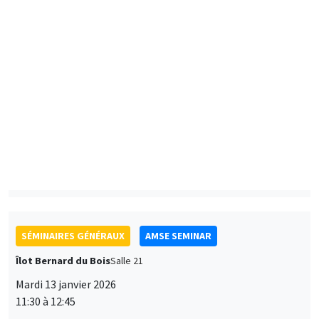
AMSE
Black Suburbanization and the Decline of Urban Black
Neighborhoods*
Preferences for electric mobility in France**
SÉMINAIRES GÉNÉRAUX
AMSE SEMINAR
Îlot Bernard du Bois
Salle 21
Mardi 13 janvier 2026
11:30 à 12:45
Antoine Germain
University of Pennsylvania School of Social Policy and
Practice
Working Time Reductions and Monopsony Power
SÉMINAIRES THÉMATIQUES