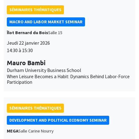
Mauro Bambi
des
Durham University Business School
cookies
When Leisure Becomes a Habit: Dynamics Behind Labor-Force
Participation
SÉMINAIRES THÉMATIQUES
DEVELOPMENT AND POLITICAL ECONOMY SEMINAR
MEGA
Salle Carine Nourry
Vendredi 23 janvier 2026
11:00 à 12:15
Jack Willis
Columbia University
Copays, Selection, and Impact: Experimental Evidence on
Health Insurance in Uganda