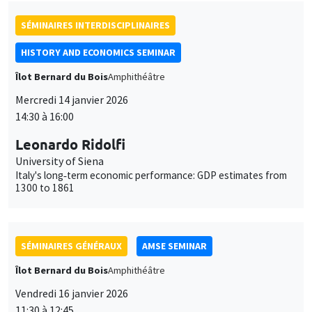
Leonardo Ridolfi
University of Siena
Italy's long‐term economic performance: GDP estimates from
1300 to 1861
SÉMINAIRES GÉNÉRAUX
AMSE SEMINAR
Îlot Bernard du Bois
Amphithéâtre
Vendredi 16 janvier 2026
11:30 à 12:45
Elliot Motte
Universitat Pompeu Fabra
Insult Politics in the Age of Social Media
SÉMINAIRES GÉNÉRAUX
AMSE SEMINAR