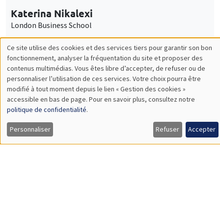
Mercredi 28 janvier 2026
11:30 à 12:45
Carolina Kansikas
University of Warwick
ENSEIGNEMENT
Éco-campus La Pauliane
Amphi 3
Mercredi 28 janvier 2026, 17:00
Table ronde "Risques climatiques : un
nouveau risque financier systémique"
Load More