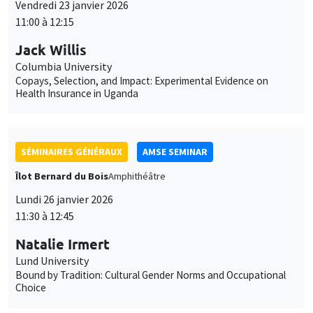
SÉMINAIRES GÉNÉRAUX
AMSE SEMINAR
Îlot Bernard du Bois
Amphithéâtre
Lundi 26 janvier 2026
11:30 à 12:45
Natalie Irmert
Lund University
Bound by Tradition: Cultural Gender Norms and Occupational
Choice
SÉMINAIRES INTERNES
PHD SEMINAR
MEGA
Salle Carine Nourry
Mardi 27 janvier 2026
11:00 à 12:30
Edem Egnikpo*, Valentin Burban**